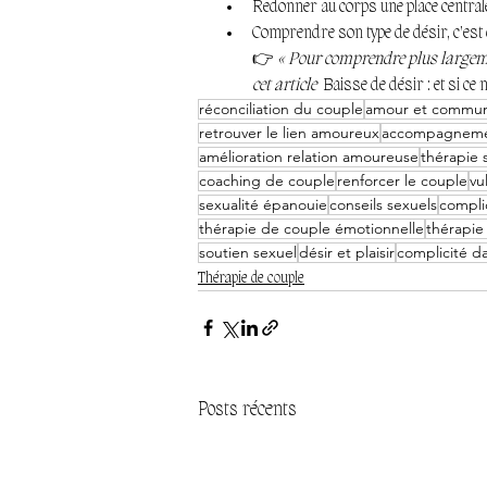
Redonner au corps une place central
Comprendre son type de désir, c’est 
👉 
« Pour comprendre plus largement
cet article  
Baisse de désir : et si ce
réconciliation du couple
amour et commun
retrouver le lien amoureux
accompagneme
amélioration relation amoureuse
thérapie 
coaching de couple
renforcer le couple
vu
sexualité épanouie
conseils sexuels
compli
thérapie de couple émotionnelle
thérapie
soutien sexuel
désir et plaisir
complicité d
Thérapie de couple
Posts récents