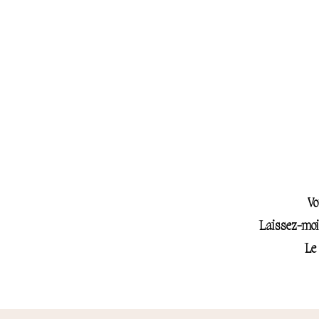
Thérapie de couple : retrouve
connexion et la complicité
Vo
Laissez-moi 
Le