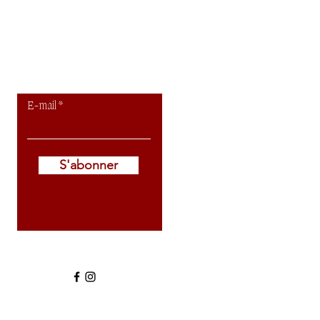
Pour recevoir
toute mon actu
E-mail
S'abonner