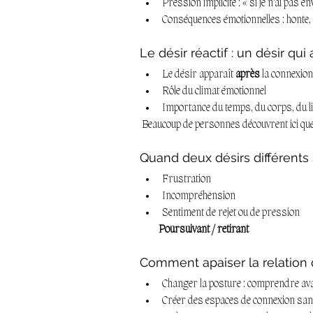
Pression implicite : « si je n’ai pas en
Conséquences émotionnelles : honte, r
Le désir réactif : un désir qui
Le désir apparaît 
après
 la connexion
Rôle du climat émotionnel
Importance du temps, du corps, du l
 Beaucoup de personnes découvrent ici que
Quand deux désirs différents 
Frustration
Incompréhension
Sentiment de rejet ou de pression
Poursuivant / retirant
Comment apaiser la relation q
Changer la posture : comprendre ava
Créer des espaces de connexion sans