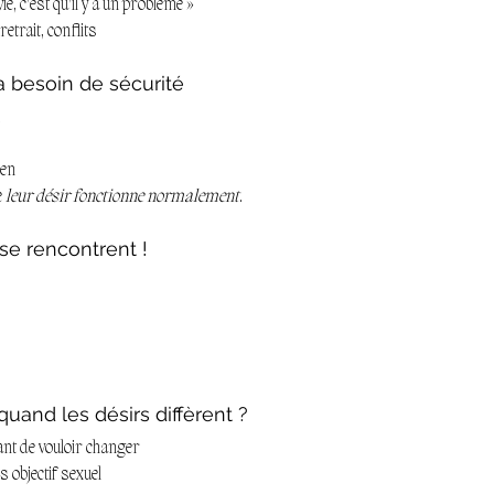
vie, c’est qu’il y a un problème »
etrait, conflits
 a besoin de sécurité
ien
 
leur désir fonctionne normalement
.
se rencontrent !
uand les désirs diffèrent ?
nt de vouloir changer
 objectif sexuel