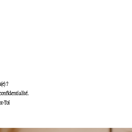
(e) ?
onfidentialité.
t-Toi