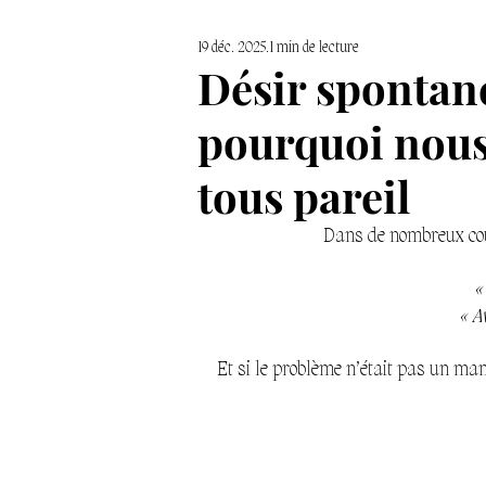
19 déc. 2025
1 min de lecture
Coaching & Épanouissement p
Désir spontané 
pourquoi nous
tous pareil
Dans de nombreux cou
«
« A
Et si le problème n’était pas un ma