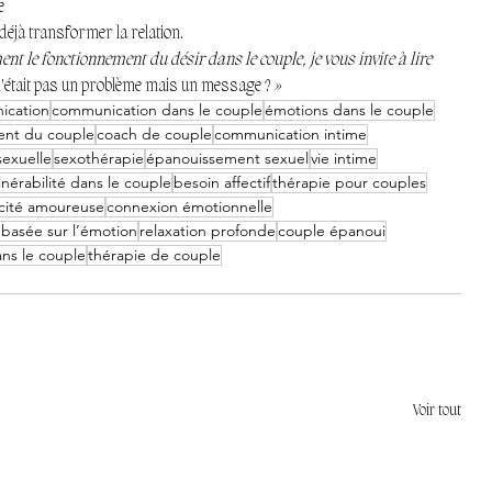
e
déjà transformer la relation.
 le fonctionnement du désir dans le couple, je vous invite à lire 
 n’était pas un problème mais un message ? 
»
ication
communication dans le couple
émotions dans le couple
nt du couple
coach de couple
communication intime
sexuelle
sexothérapie
épanouissement sexuel
vie intime
lnérabilité dans le couple
besoin affectif
thérapie pour couples
cité amoureuse
connexion émotionnelle
 basée sur l’émotion
relaxation profonde
couple épanoui
ans le couple
thérapie de couple
Voir tout