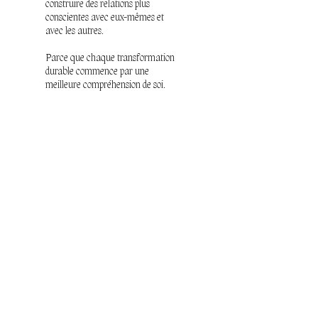
construire des relations plus
conscientes avec eux-mêmes et
avec les autres.
Parce que chaque transformation
durable commence par une
meilleure compréhension de soi.
Lire plus
Pour recevoir
toute mon actu
E-mail