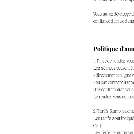
À l'issue de cet accomp
Vous aurez développé d
confiance durable dans
Politique d'an
1. Prise de rendez-vou
Les séances peuvent êt
• directement en ligne v
• ou par contact direct (
Une confirmation vous e
Le rendez-vous est con
2. Tarifs &amp; paiem
Les tarifs sont indiqué
CGI).
Les règlements peuvent