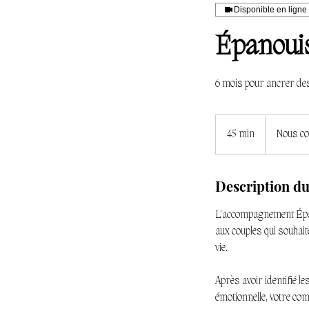
Disponible en ligne
Épanoui
6 mois pour ancrer des
Nous
contacter
45 min
4
Nous co
5
m
Description du
i
n
L'accompagnement Épa
aux couples qui souhait
vie.
Après avoir identifié l
émotionnelle, votre co