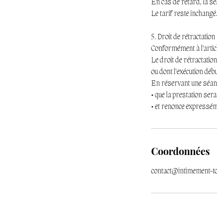
En cas de retard, la sé
Le tarif reste inchangé
5. Droit de rétractation
Conformément à l’artic
Le droit de rétractatio
ou dont l’exécution début
En réservant une séance
• que la prestation sera
• et renonce expresséme
Coordonnées
contact@intimement-t