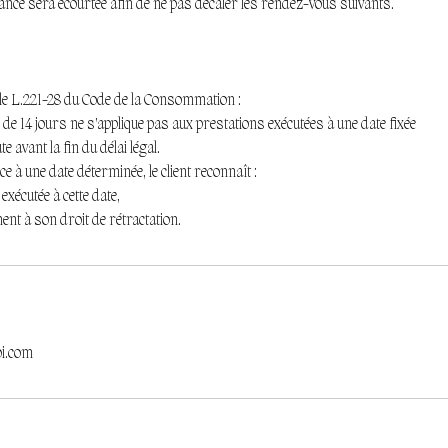
ance sera écourtée afin de ne pas décaler les rendez-vous suivants.
.
le L.221-28 du Code de la Consommation :
n de 14 jours ne s’applique pas aux prestations exécutées à une date fixée
e avant la fin du délai légal.
 à une date déterminée, le client reconnaît :
 exécutée à cette date,
nt à son droit de rétractation.
oi.com