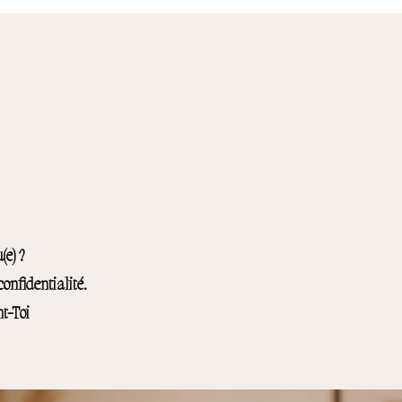
(e) ?
onfidentialité.
t-Toi