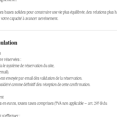
agnement...
es bases solides pour construire une vie plus équilibrée, des relations plus
 votre capacité à avancer sereinement.
nulation
s
re réservées :
ia le système de réservation du site,
email).
st envoyée par email dès validation de la réservation.
sidéré comme définitif dès réception de cette confirmation.
ent
s en euros, toutes taxes comprises (TVA non applicable – art. 293 B du
 s’effectuer :