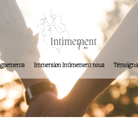
gnements
Immersion Intimement nous
Témoigna