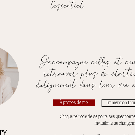
l’essentiel.
J'accompagne celles et ce
retrouver plus de clarté,
d'alignement dans leur vie 
À propos de moi
Immersion Int
Chaque période de vie porte ses questionn
invitations au changem
TY