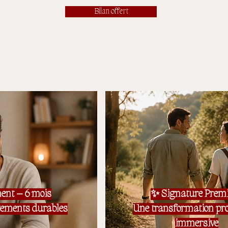
Bilan offert
ent – 6 mois
✨ Signature Pre
gements durables
Une transformation pro
immersive