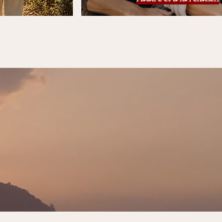
s l'absence de
er malgré elles.