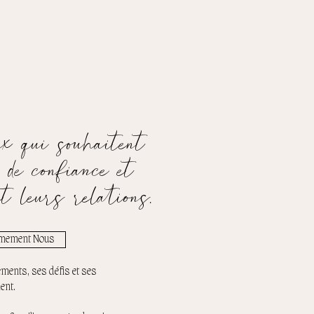
ux qui souhaitent
 de confiance et
et leurs relations.
imement Nous
ements, ses défis et ses
ent.