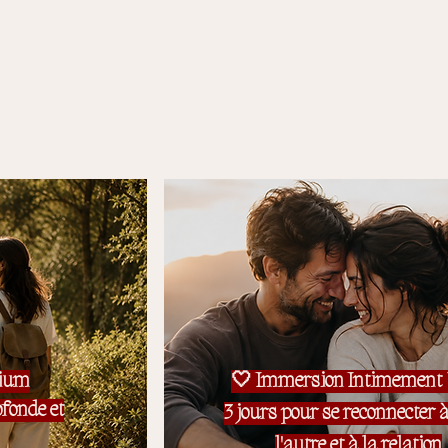
mium
🤍 Immersion Intimement
fonde et
3 jours pour se reconnecter à
l'autre et à la relation