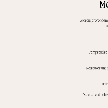
Mo
Je crois profondéme
pa
Comprendre ce
Retrouver une c
Mett
Dans un cadre bie