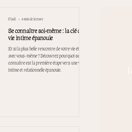
13 juil.
6 min de lecture
Se connaître soi-même : la clé d'une
vie intime épanouie
Et si la plus belle rencontre de votre vie était celle
avec vous-même ? Découvrez pourquoi se
connaître est la première étape vers une vie
t
intime et relationnelle épanouie.