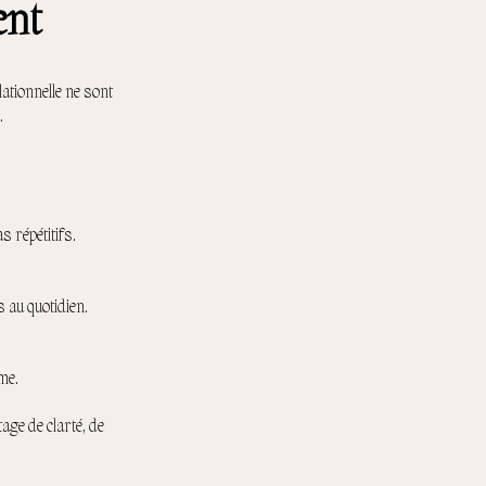
ent
ationnelle ne sont
.
 répétitifs.
 au quotidien.
me.
ge de clarté, de