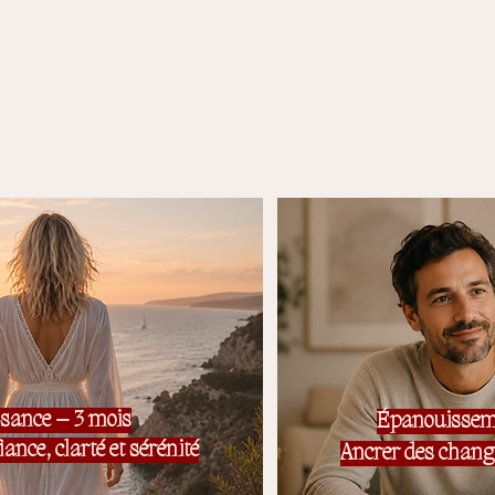
sance – 3 mois
Épanouissem
ance, clarté et sérénité
Ancrer des chan