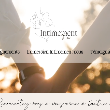
gnements
Immersion Intimement nous
Témoigna
econnectez-vous à vous-même, à l’autre,