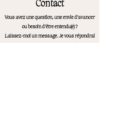
Contact
Vous avez une question, une envie d’avancer
ou besoin d’être entendu(e) ?
Laissez-moi un message. Je vous répondrai
avec douceur, attention et entière
confidentialité.
Le premier pas vers la transformation
commence ici avec Intimement-Toi
Prénom
Nom