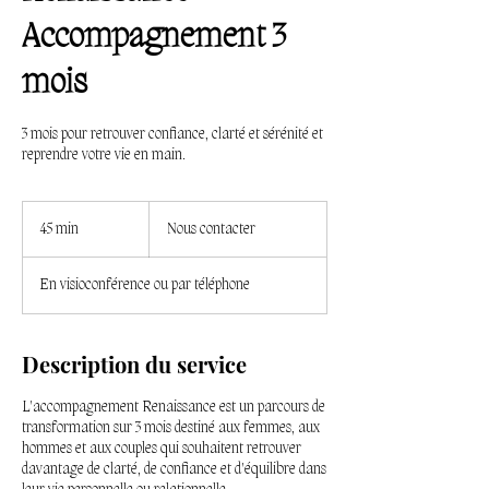
Accompagnement 3
mois
3 mois pour retrouver confiance, clarté et sérénité et
reprendre votre vie en main.
Nous
contacter
45 min
4
Nous contacter
5
m
En visioconférence ou par téléphone
i
n
Description du service
L'accompagnement Renaissance est un parcours de
transformation sur 3 mois destiné aux femmes, aux
hommes et aux couples qui souhaitent retrouver
davantage de clarté, de confiance et d'équilibre dans